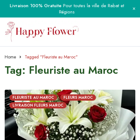
Livraison 100% Gratuite
Pour toutes la ville de Rabat et
Régions
Home
Tagged "Fleuriste au Maroc"
Tag: Fleuriste au Maroc
FLEURISTE AU MAROC
FLEURS MAROC
LIVRAISON FLEURS MAROC