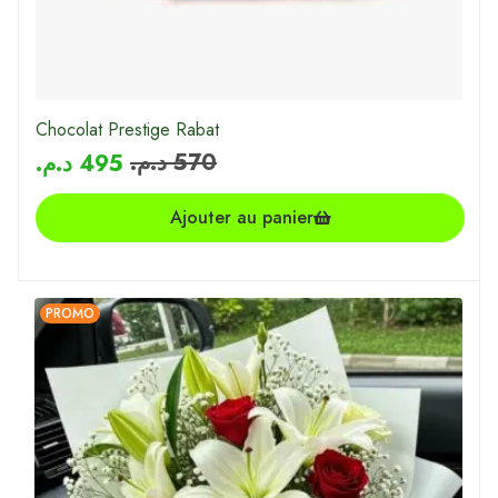
Chocolat Prestige Rabat
د.م.
570
د.م.
495
Ajouter au panier
PROMO