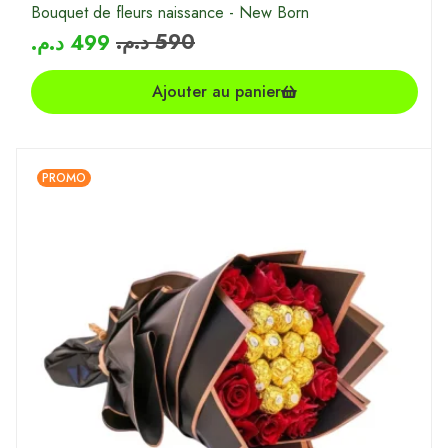
Bouquet de fleurs naissance - New Born
د.م.
590
د.م.
499
Ajouter au panier
PROMO