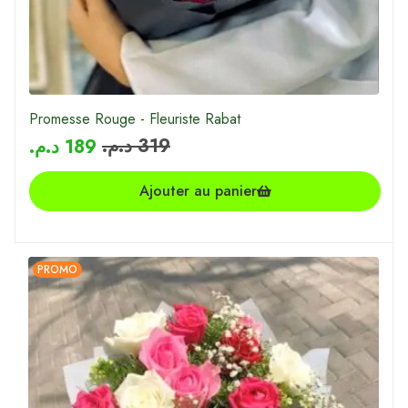
Promesse Rouge - Fleuriste Rabat
د.م.
319
د.م.
189
Ajouter au panier
PROMO