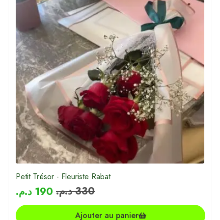
Petit Trésor - Fleuriste Rabat
د.م.
330
د.م.
190
Ajouter au panier