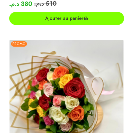
د.م.
510
د.م.
380
Ajouter au panier
PROMO