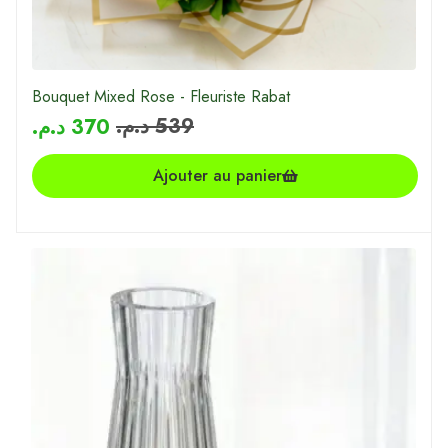
Bouquet Mixed Rose - Fleuriste Rabat
د.م.
539
د.م.
370
Ajouter au panier