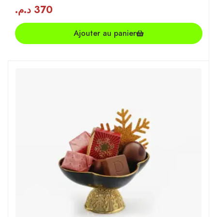
د.م.
370
Ajouter au panier