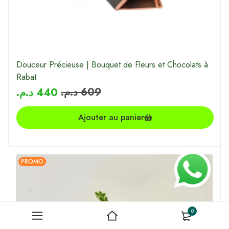
Douceur Précieuse | Bouquet de Fleurs et Chocolats à
Rabat
د.م.
609
د.م.
440
Ajouter au panier
PROMO
0