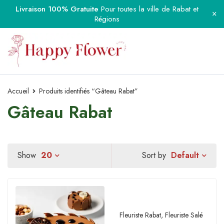
Livraison 100% Gratuite
Pour toutes la ville de Rabat et
Régions
Accueil
Produits identifiés “Gâteau Rabat”
Gâteau Rabat
Default
Show
20
Sort by
Fleuriste Rabat
,
Fleuriste Salé