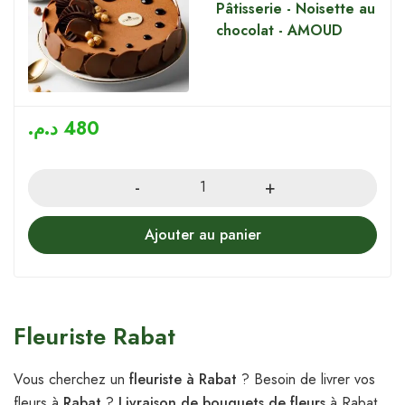
Pâtisserie - Noisette au
chocolat - AMOUD
د.م.
480
Quantity
Ajouter au panier
Fleuriste Rabat
Vous cherchez un
fleuriste à Rabat
? Besoin de livrer vos
fleurs à
Rabat
?
Livraison de bouquets de fleurs
à Rabat,