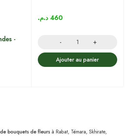
د.م.
460
Quantity
ndes -
Ajouter au panier
 de bouquets de fleurs
à Rabat, Témara, Skhirate,