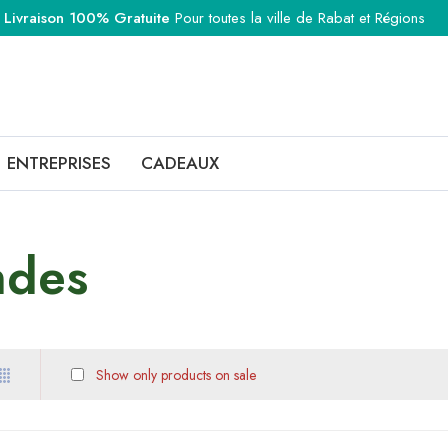
Livraison 100% Gratuite
Pour toutes la ville de Rabat et Régions
ENTREPRISES
CADEAUX
ndes
Show only products on sale