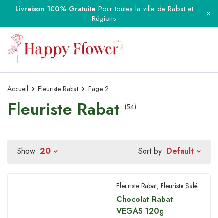
Livraison 100% Gratuite
Pour toutes la ville de Rabat et
Régions
Accueil
Fleuriste Rabat
Page 2
Fleuriste Rabat
(54)
Default
Show
20
Sort by
Fleuriste Rabat
,
Fleuriste Salé
Chocolat Rabat -
VEGAS 120g