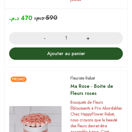
د.م.
590
د.م.
470
Quantity
Ajouter au panier
Fleuriste Rabat
PROMO
Ma Rose - Boite de
Fleurs roses
Bouquets de Fleurs
Éblouissants à Prix Abordables
Chez HappyFlower Rabat,
nous croyons que la beauté
des fleurs devrait être
accessible à tous. C'est